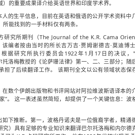
域）的重要成果译介给英语世界和印度学术界。
本人的生平信息，目前在英语和俄语的公开学术资料中
，所能找到的一手材料仅有两条。
期刊（The Journal of the K.R. Cama Orient
者按由当时的所长吉万吉·贾姆谢德吉·莫迪博士（Dr. Sir 
根据研究所执行委员会1922年1月17日的决议，"波
译巴尔托洛梅教授的《论萨珊法律》第一、二、三部分；随后，
了后续翻译工作。 该期刊全文以公有领域状态保存于Inte
。在数个伊朗出版物和书评网站对阿拉维波斯语译本的
学家”。 这一表述虽然简短，却提供了一个关键信息：波
出如下推断。第一，波格丹诺夫是一位俄裔学者，精通
研究）具有足够的专业知识来翻译巴尔托洛梅和内尔德