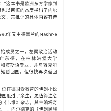
：“这本书是欧洲东方学家到
西也以审慎的态度指出了内尔
原文，其批评的具体内容有待
0年又由德黑兰的Nashr-e
ān）的创始成员之一，左翼政治活动
前夕流亡东德，在柏林洪堡大学
的伊朗学和波斯语专业，并与容克尔
后他曾短暂回国，但很快再次返回
一位在德国受教育的伊朗小说
德国度过了余生。更值得注意
的《卡维》杂志，其主编塔奇
之一。内尔德克的《伊朗民族