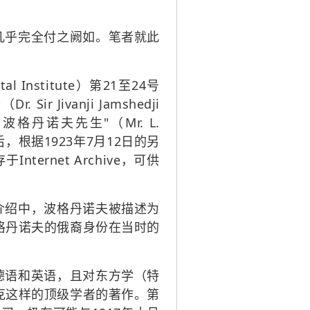
几乎完全付之阙如。笔者就此
al Institute）第21至24号
Jivanji Jamshedji
格丹诺夫先生"（Mr. L.
根据1923年7月12日的另
rnet Archive，可供
介绍中，波格丹诺夫被描述为
格丹诺夫的俄裔身份在当时的
德语和英语，且对东方学（特
克这样的顶级学者的著作。第