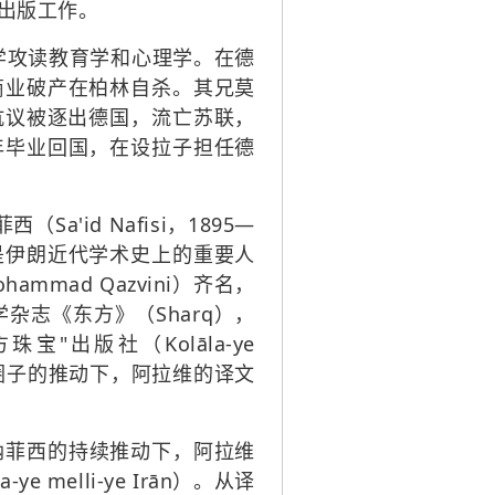
的出版工作。
黑大学攻读教育学和心理学。在德
商业破产在柏林自杀。其兄莫
抗议被逐出德国，流亡苏联，
年毕业回国，在设拉子担任德
'id Nafisi，1895—
是伊朗近代学术史上的重要人
ad Qazvini）齐名，
志《东方》（Sharq），
珠宝"出版社（Kolāla-ye
学圈子的推动下，阿拉维的译文
在纳菲西的持续推动下，阿拉维
elli-ye Irān）。从译