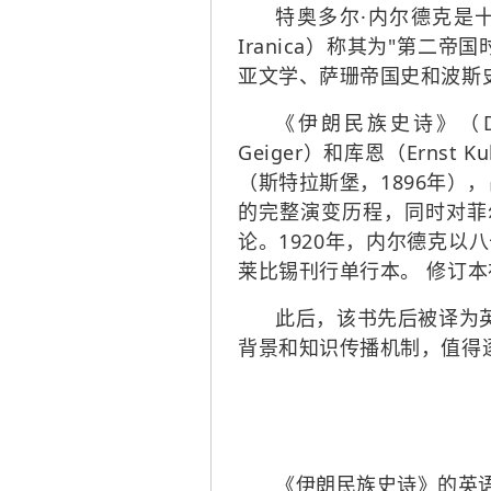
特奥多尔·内尔德克是十
Iranica）称其为"第
亚文学、萨珊帝国史和波斯
《伊朗民族史诗》（Das 
Geiger）和库恩（Ernst K
（斯特拉斯堡，1896年）
的完整演变历程，同时对菲
论。1920年，内尔德克以八
莱比锡刊行单行本。 修订
此后，该书先后被译为
背景和知识传播机制，值得
《伊朗民族史诗》的英语译本于1