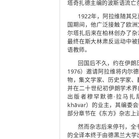
塔奇扎德主编的波斯语流亡杂志
1922年，阿拉维随其兄
国期间，他广泛接触了欧洲
尔塔扎后来在柏林创办了杂
最终在斯大林肃反运动中被
语教师。
回国后不久，约在伊朗历13
1976）邀请阿拉维将内
物，集文学家、历史学家、翻
并在二十世纪初伊朗学术界
出版者穆罕默德·拉马扎尼（Mo
khāvar）的业主，其编
部分章节在《东方》杂志上
然而杂志后来停刊，全书
的全译本终于由德黑兰大学出版社