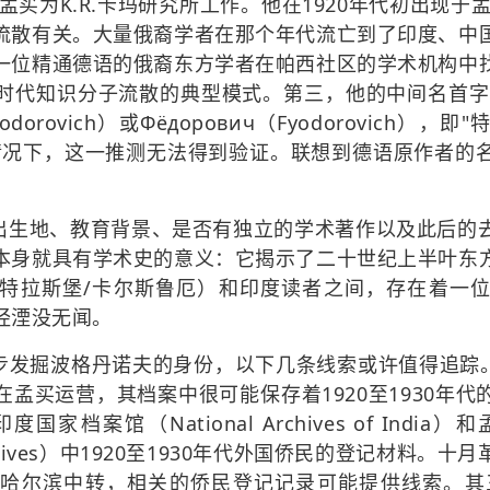
孟买为K.R.卡玛研究所工作。他在1920年代初出现于
流散有关。大量俄裔学者在那个年代流亡到了印度、中
一位精通德语的俄裔东方学者在帕西社区的学术机构中
时代知识分子流散的典型模式。第三，他的中间名首字母"
odorovich）或Фёдорович（Fyodorovich
情况下，这一推测无法得到验证。联想到德语原作者的
出生地、教育背景、是否有独立的学术著作以及此后的
本身就具有学术史的意义：它揭示了二十世纪上半叶东
特拉斯堡/卡尔斯鲁厄）和印度读者之间，存在着一
经湮没无闻。
发掘波格丹诺夫的身份，以下几条线索或许值得追踪。其
孟买运营，其档案中很可能保存着1920至1930年
家档案馆（National Archives of Indi
te Archives）中1920至1930年代外国侨民的登记材
哈尔滨中转，相关的侨民登记记录可能提供线索。其三