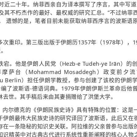
时近二十年。纳菲西亲自为译本撰写了序言，其中写道
及其不朽杰作的最好、最权威的研究汇总。”不过纳菲
。 遗憾的是，笔者目前未能获取纳菲西序言的波斯语
重印。第三版出版于伊朗历1357年（1978年），199
再版。
跌宕。他是
伊朗人民党
（Hezb-e Tudeh-ye Ir
摩萨台（Mohammad Mosaddegh）政变
rsität zu Berlin）担任伊朗学教授，参与创建了该校
er）教授合编了波斯语-德语词典。1979年伊朗伊斯兰革命
在柏林去世。其手稿后来由其妻捐赠给了洪堡大学。
，内尔德克的《伊朗民族史诗》具有特殊的位置：这是
于伊朗最伟大民族史诗的研究译回了波斯语，此后又在
存在一条隐秘的知识史关联。阿拉维的父亲曾参与出版
知识精英中对古典古代进行系统性重新阐释的核心人物