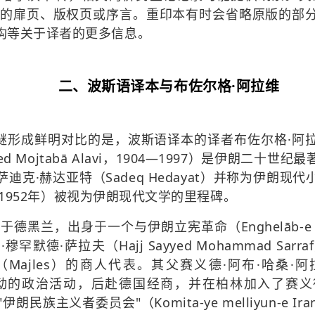
本）的扉页、版权页或序言。重印本有时会省略原版的部
构等关于译者的更多信息。
二、波斯语译本与布佐尔格·阿拉维
形成鲜明对比的是，波斯语译本的译者布佐尔格·阿拉维（Bo
ed Mojtabā Alavi，1904—1997）是伊朗二
迪克·赫达亚特（Sadeq Hedayat）并称为伊朗现
h，1952年）被视为伊朗现代文学的里程碑。
日生于德黑兰，出身于一个与
伊朗立宪革命
（Enghelāb
默德·萨拉夫（Hajj Sayyed Mohammad Sa
jles）的商人代表。其父赛义德·阿布·哈桑·阿拉维（Say
运动的政治活动，后赴德国经商，并在柏林加入了赛义德·
导的"伊朗民族主义者委员会"（Komita-ye melliyun-