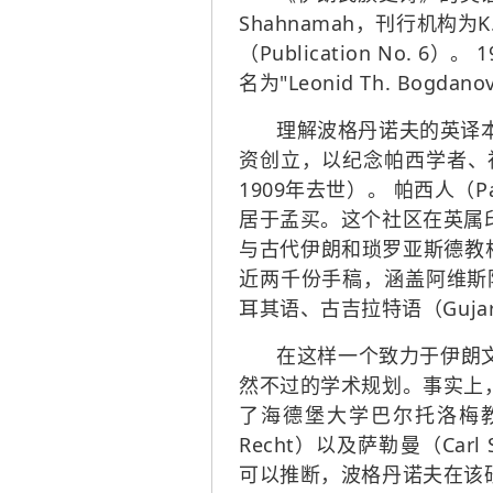
Shahnamah，刊行机构为K.
（Publication No. 
名为"Leonid Th. Bogdano
理解波格丹诺夫的英译本
资创立，以纪念帕西学者、社会改
1909年去世）。 帕西人（P
居于孟买。这个社区在英属
与古代伊朗和琐罗亚斯德教
近两千份手稿，涵盖
阿维斯
耳其语、古吉拉特语（Guja
在这样一个致力于伊朗
然不过的学术规划。事实上
了海德堡大学巴尔托洛梅教授（Pro
Recht）以及萨勒曼（Carl 
可以推断，波格丹诺夫在该