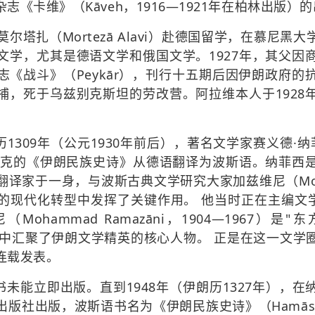
《卡维》（Kāveh，1916—1921年在柏林出版）
莫尔塔扎（Mortezā Alavi）赴德国留学，在慕尼
文学，尤其是德语文学和俄国文学。1927年，其父因
志《战斗》（Peykār），刊行十五期后因伊朗政府的
捕，死于乌兹别克斯坦的劳改营。阿拉维本人于1928
09年（公元1930年前后），著名文学家赛义德·纳菲西（Sa
尔德克的《伊朗民族史诗》从德语翻译为波斯语。纳菲西
译家于一身，与波斯古典文学研究大家加兹维尼（Mohamm
的现代化转型中发挥了关键作用。 他当时正在主编文学杂
hammad Ramazāni，1904—1967）是"东方
委会中汇聚了伊朗文学精英的核心人物。 正是在这一文
连载发表。
未能立即出版。直到1948年（伊朗历1327年），
出版，波斯语书名为《伊朗民族史诗》（Hamāsa-ye m