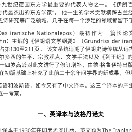
九世纪德国东方学最重要的代表人物之一。《伊朗百科全书》
二帝国时代最杰出的东方学家"。 他一生的学术贡献横跨古
史诗研究等广泛领域，几乎在每一个涉足的领域都留下
iranische Nationalepos）最初作为一篇长
uhn）主编的《伊朗语文学纲要》（Grundriss der iranis
，占第130至211页。 该文系统追溯了伊朗史诗传统从
尔多西的生平、宗教观点、文学手法以及《列王纪》
十四岁高龄对此文进行了修订增补，由德·格鲁伊特出版社（
本在初版基础上补充了此前二十余年间学界的新成果，但
英语和波斯语，如今又有了中文译本。这三个译本的产
逐一考察。
一、英译本与
波格丹诺夫
930年在印度孟买出版，英文题为The Iranian Nation