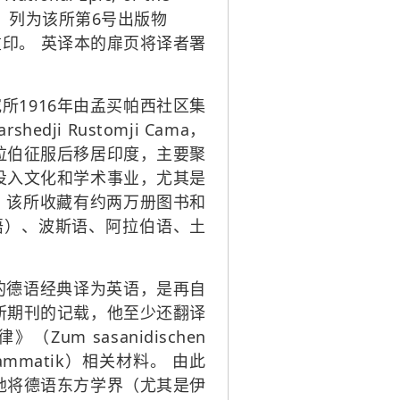
ute），列为该所第6号出版物
本进行了重印。 英译本的扉页将译者署
所1916年由孟买帕西社区集
i Rustomji Cama，
拉伯征服后移居印度，主要聚
投入文化和学术事业，尤其是
。该所收藏有约两万册图书和
波斯语）、波斯语、阿拉伯语、土
的德语经典译为英语，是再自
所期刊的记载，他至少还翻译
（Zum sasanidischen
Grammatik）相关材料。 由此
地将德语东方学界（尤其是伊