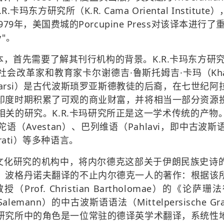
R.卡玛东方研究所（K.R. Cama Oriental Instit
6）。 1979年，美国费城的Porcupine Press对该译
v"。
，首先需要了解其刊行机构的背景。K.R.卡玛东方研究
革家和教育家卡尔谢德吉·鲁斯托姆吉·卡玛（Kharshedj
arsi）是古代波斯
琐罗亚斯德教
徒的后裔，在七世纪阿
印度时期积累了可观的商业财富，并将相当一部分资源
相关的研究。K.R.卡玛研究所正是这一学术传统的产物
陀语
（Avestan）、巴列维语（Pahlavi，即中古
rati）等多种语言。
文化研究的机构中，将内尔德克这部关于伊朗民族史诗
，波格丹诺夫翻译的不止内尔德克一人的著作：根据该
f. Christian Bartholomae）的《论萨珊法律》
Salemann）的中古波斯语语法（Mittelpersische 
研究所中的角色是一位常驻的德译英学术翻译，系统性