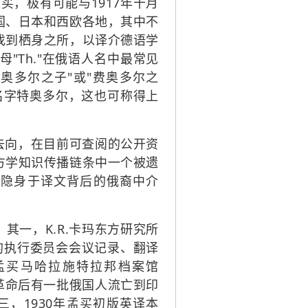
孟买，极有可能与1917年十月
国、日本和西欧各地，其中不
找到栖身之所，以译介德语学
Th."在俄语人名中最常见
），即"特奥多尔之子"或"费奥多尔之
名字特奥多尔，这也可称得上
去向，在目前可查阅的公开资
方学知识传播链条中一个被遗
位隐身于译文背后的俄裔中介
一，K.R.卡玛东方研究所
代的执行委员会会议记录、翻译
a）和孟买马哈拉施特拉邦档案馆
料。十月革命后有一批俄国人流亡到印
，1930年孟买初版英译本