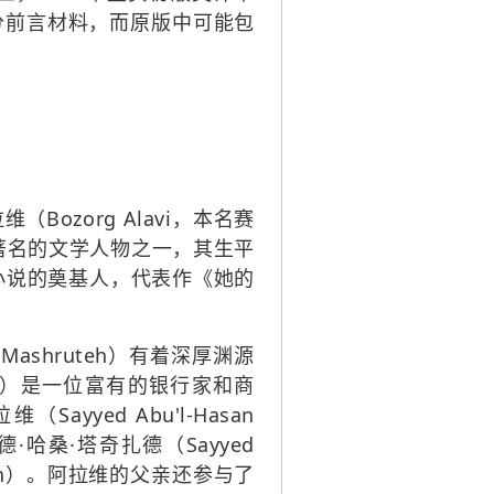
分前言材料，而原版中可能包
zorg Alavi，本名赛
十世纪最著名的文学人物之一，其生平
代小说的奠基人，代表作《她的
-e Mashruteh）有着深厚渊源
rraf）是一位富有的银行家和商
yed Abu'l-Hasan
哈桑·塔奇扎德（Sayyed
e Iran）。阿拉维的父亲还参与了