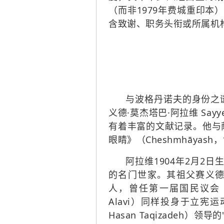
（而非1979年费城重印
含致谢、职务头衔或所属机
与波格丹诺夫的身份之谜
义德·莫杰塔巴·阿拉维 Sayy
有着丰富的文献记录。他与萨
眼睛》（Cheshmhāyas
阿拉维1904年2月2
的名门世家。其祖父赛义德·穆罕
人，曾任第一届国民议会（Ma
Alavi）同样投身于立宪
Hasan Taqizadeh）领