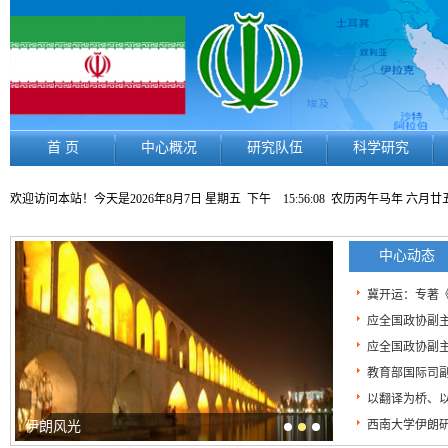
首 页
中心概况
研究队伍
科学研究
欢迎访问本站！今天是
2026年8月7日 星期五
下午 15:56:09
农历丙午马年 六月廿
中心动态
冀开运：专著《
应全国政协副主
应全国政协副主
教育部国际司副
以翻译为桥、以
西南大学伊朗研究
伊朗风光