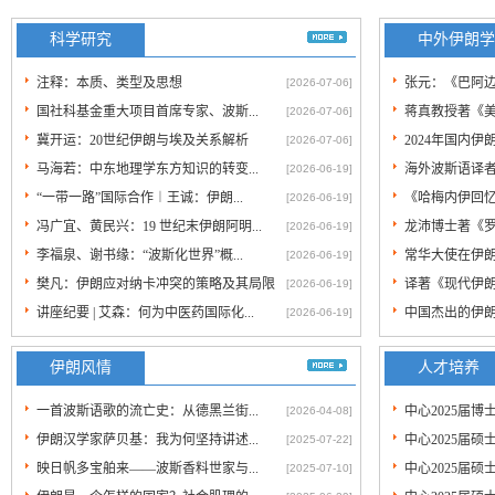
科学研究
中外伊朗学
注释：本质、类型及思想
张元：《巴阿
[2026-07-06]
国社科基金重大项目首席专家、波斯...
蒋真教授著《
[2026-07-06]
冀开运：20世纪伊朗与埃及关系解析
2024年国内
[2026-07-06]
马海若：中东地理学东方知识的转变...
海外波斯语译
[2026-06-19]
“一带一路”国际合作︱王诚：伊朗...
《哈梅内伊回
[2026-06-19]
冯广宜、黄民兴：19 世纪末伊朗阿明...
龙沛博士著《罗
[2026-06-19]
李福泉、谢书缘：“波斯化世界”概...
常华大使在伊
[2026-06-19]
樊凡：伊朗应对纳卡冲突的策略及其局限
译著《现代伊朗的政
[2026-06-19]
讲座纪要 | 艾森：何为中医药国际化...
中国杰出的伊
[2026-06-19]
伊朗风情
人才培养
一首波斯语歌的流亡史：从德黑兰街...
中心2025届
[2026-04-08]
伊朗汉学家萨贝基：我为何坚持讲述...
中心2025届
[2025-07-22]
映日帆多宝舶来——波斯香料世家与...
中心2025届
[2025-07-10]