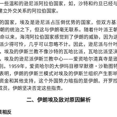
一些温和的逊尼派阿拉伯国家，如，沙特和约旦已经
建立外交关系的阿拉伯国家。
的国家，埃及是逊尼派占压倒优势的国家，但双方基本
派王朝的统治之下，但这与伊朗毫无联系。随着什叶派王
朗革命以来，海湾阿拉伯国家感觉到了伊朗的威胁，因为
派少得可怜，几乎可以忽略不计。因此，逊尼派与什
，埃及的伊斯兰教不像沙特的瓦哈比派，瓦哈比派坚
，埃及的逊尼派伊斯兰教中心——爱资哈尔清真寺是
别。1959年，爱资哈尔的大伊玛目穆罕默德・沙勒图
表明，伊朗的伊斯兰模式对埃及的伊斯兰组织产生影
资金和其他支持，这个外国势力暗指的是伊朗。开罗
成员，伊朗坚决否定这些指责。
二、伊朗埃及敌对原因解析
策相反