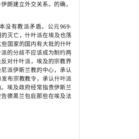
与伊朗建立外交关系。的确，
没有教派矛盾。公元969-
朝的灭亡，什叶派在埃及也荡
这些国家的国内有大批的什叶
叶派的分歧不应该成为制约两
决反对什叶派，埃及的宗教界
逊尼派伊斯兰教的中心，承认
特发布宗教教令，承认什叶派
响。埃及政府经常指责伊斯兰
控告德黑兰包庇那些在埃及法