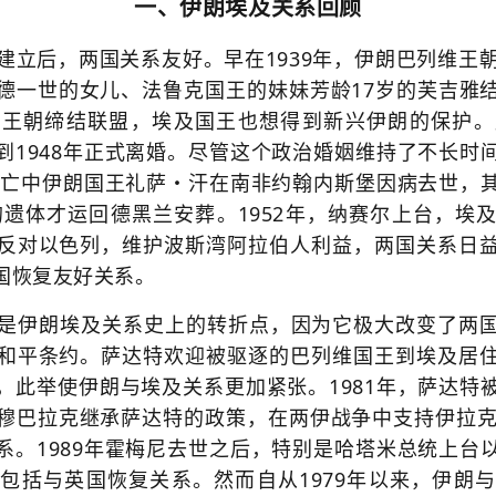
一、伊朗埃及关系回顾
建立后，两国关系友好。早在1939年，伊朗巴列维王
德一世的女儿、法鲁克国王的妹妹芳龄17岁的芙吉雅
老王朝缔结联盟，埃及国王也想得到新兴伊朗的保护。
到1948年正式离婚。尽管这个政治婚姻维持了不长时
于流亡中伊朗国王礼萨・汗在南非约翰内斯堡因病去世，
王的遗体才运回德黑兰安葬。1952年，纳赛尔上台，
反对以色列，维护波斯湾阿拉伯人利益，两国关系日
国恢复友好关系。
革命是伊朗埃及关系史上的转折点，因为它极大改变了两
和平条约。萨达特欢迎被驱逐的巴列维国王到埃及居
，此举使伊朗与埃及关系更加紧张。1981年，萨达特
穆巴拉克继承萨达特的政策，在
两伊战争
中支持伊拉克
系。1989年霍梅尼去世之后，特别是哈塔米总统上台
包括与英国恢复关系。然而自从1979年以来，伊朗