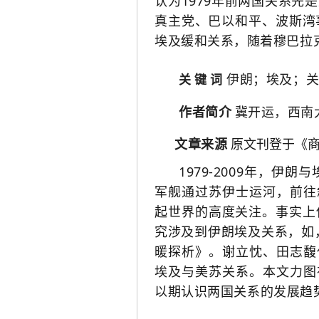
认为1979年前两国关系先
真主党、巴以和平、波斯湾
埃及缓和关系，随着
穆巴拉
伊朗；埃及；
关 键 词
作者简介
冀开运，西南
原文刊登于
《商
文章来源
1979-2009年，伊
军舰通过苏伊士运河，前往
起世界的高度关注。事实上
究涉及到伊朗埃及关系，如
暖探析》。谢立忱、田志馥
埃及与美苏关系。本文力图
以期认识两国关系的发展趋