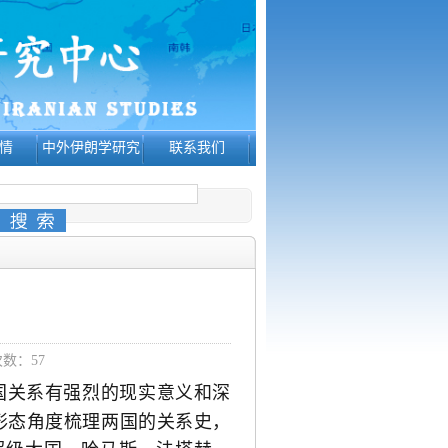
情
中外伊朗学研究
联系我们
次数：
57
国关系有强烈的现实意义和深
形态角度梳理两国的关系史，