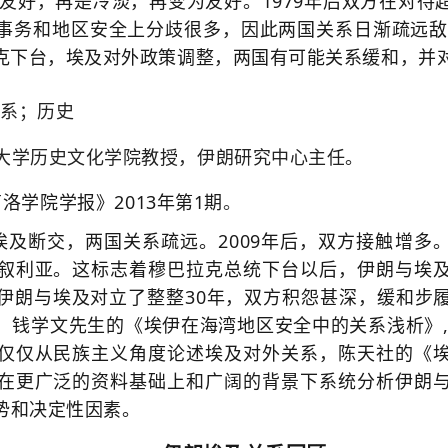
是友好，再是冷淡，再变为友好。1979年后双方在对待
事务和地区安全上分歧很多，因此两国关系日渐疏远敌对
克
下台，埃及对外政策调整，两国有可能关系缓和，并
关系；历史
大学历史文化学院教授，伊朗研究中心主任。
洛学院学报》2013年第1期
。
朗与埃及断交，两国关系疏远。2009年后，双方接触增多。
叙利亚。这标志着穆巴拉克总统下台以后，伊朗与埃
伊朗与埃及对立了整整30年，双方积怨甚深，缓和步
，钱学文先生的《埃伊在海湾地区安全中的关系浅析》,
仅仅从民族主义角度论述埃及对外关系，陈天社的《
在更广泛的资料基础上和广阔的背景下系统分析伊朗
势和决定性因素。