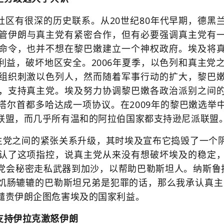
社区有很深的历史联系。
从20世纪80年代早期，德
管伊朗与真主党有紧密合作，但有必要强调真主党有
命令，也并不想在黎巴嫩建立一个神权政府。埃及将
利益，破坏地区安全。2006年夏季，以色列和真主党之
组织刺激以色列人，然而随着军事行动的扩大，黎巴
，支持真主党。埃及努力协调黎巴嫩各政治派别之间
塔尔首都多哈达成一项协议。在2009年的黎巴嫩选举
联盟，而几乎所有温和的阿拉伯国家都支持逊尼派联盟
真主党之间的紧张关系升级，其时埃及宣布它捣毁了一个
认了这项指控，说真主党从来没有想破坏埃及的稳定
党会秘密走私武器到加沙，以帮助巴勒斯坦人。纳斯鲁拉
饥肠辘辘的巴勒斯坦兄弟是犯罪的话，那么我承认真主
谴责伊朗企图危害埃及的国家利益。
及支持伊拉克激怒伊朗