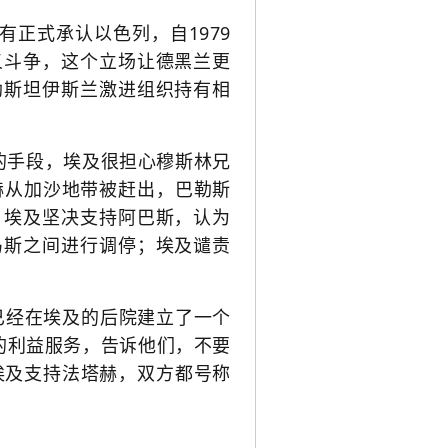
正式承认以色列，自1979
义斗争，这个立场让德黑兰更
勒斯坦伊斯兰激进组织持有相
的手段，埃及很担心穆斯林兄
塔赫从加沙地带被赶出，巴勒斯
：埃及坚决支持阿巴斯，认为
马斯之间进行调停；埃及谴责
已经在埃及的后院建立了一个
己的利益服务，告诉他们，不要
埃及支持法塔赫，双方都号称