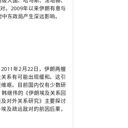
超级大国、哈马斯、
法塔赫
、
。2009年以来伊朗有意与
对中东政局产生深远影响。
2011年2月22日，伊朗两艘
及关系有可能出现缓和。这引
履维艰。目前国内仅有少数研
 韩继伟的《伊朗埃及关系回
埃及对外关系研究》主要探讨
与埃及疏远敌对的前因后果，