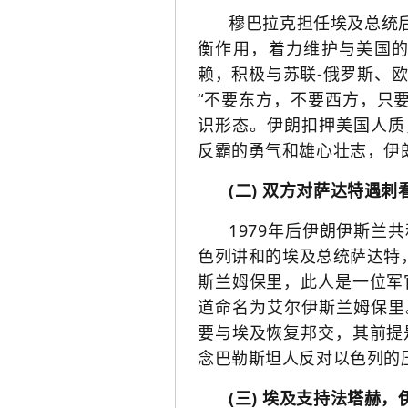
穆巴拉克担任埃及总统
衡作用，着力维护与美国
赖，积极与苏联-俄罗斯、
“不要东方，不要西方，只
识形态。伊朗扣押美国人质
反霸的勇气和雄心壮志，伊
(二) 双方对萨达特遇刺
1979年后伊朗伊斯
色列讲和的埃及总统萨达特
斯兰姆保里，此人是一位军
道命名为艾尔伊斯兰姆保里
要与埃及恢复邦交，其前提
念巴勒斯坦人反对以色列的
(三) 埃及支持法塔赫