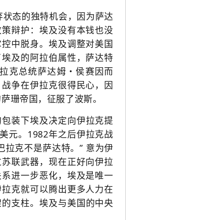
弃状态的独特机会，因为萨达
政策辩护：埃及没有本钱也没
掌控中脱身。埃及调整对美国
了埃及的阿拉伯属性，萨达特
拉克总统萨达姆・侯赛因而
，战争在伊拉克很得民心，因
的萨珊帝国，征服了波斯。
的包装下埃及决定向伊拉克提
亿美元。1982年之后伊拉克战
拉克不是萨达特。” 意为伊
过苏联武器，现在正好向伊拉
关系进一步恶化，埃及是唯一
伊拉克就可以腾出更多人力在
架的支柱。
埃及与美国的中央