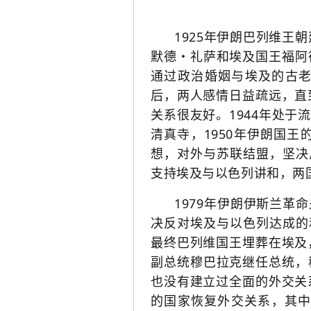
1925年伊朗
巴列维王朝
默德・礼萨和埃及国王福阿
通过政治婚姻与埃及的古
后，两人感情日益疏远，直
关系很友好。1944年处
清真寺
，1950年伊朗国
想，对外与苏联结盟，坚决
支持埃及与以色列讲和，两
1979年伊朗伊斯兰
决反对埃及与以色列达成的
最终巴列维国王埋葬在埃及
副总统穆巴拉克继任总统，
也没有建立过全面的外交关
的国家恢复外交关系，其中