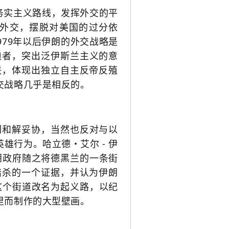
务实主义路线，发挥外交的平
外交，摆脱对美国的过分依
79年以后伊朗的外交战略是
迫者，突出泛伊斯兰主义的意
联，体现出独立自主反帝反殖
交战略几乎是相反的。
列和解妥协，当然也反对与以
英雄行为。
哈立德・艾尔 - 伊
朗政府随之将德黑兰的一条街
暗杀的一个证据，并认为伊朗
这个街道改名为起义路，以纪
里而制作的大型壁画。