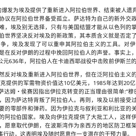
争的爆发为埃及提供了重新进入阿拉伯世界、结束被人遗
协议在阿拉伯世界备受孤立。
萨达特为自己的新外交
难，埃及别无选择，只有与美国结盟才能从以色列的
伯世界坚决反对埃及的新政策，其本质含义就是否定
战争，埃及发现了可以重申其阿拉伯主义的工具。对伊
是在反对伊朗的过程中挽回阿拉伯人的声誉。事实上
公元636年，阿拉伯人在卡迪西耶战役中击败前伊斯兰
克仍然反对埃及重新进入阿拉伯世界，但在泛阿拉伯主义
拉克提供的军需物资价值达10亿美元，1985年达到20
萨达姆・侯赛因指出伊拉克转变的正当理由很简单:“穆巴
，因为萨达特背叛了阿拉伯人。再则，埃及以前接受
要的零部件和弹药。因为伊拉克与叙利亚和利比亚的
的阿拉伯国家。埃及向伊拉克提供了大批工人，这样
，愿意取代伊朗，在波斯湾作为亲西方的地区防卫框
事行动，这表明埃及随时愿意作一支潜在的干预力量。