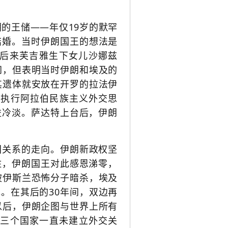
朝的王储——年仅19岁的默罕
结婚。当时伊朗国王的想法是
后来芙吉雅生下女儿沙娜兹
间，但表明当时伊朗和埃及的
其遗体就安放在开罗的
拉法伊
埃及执行阿拉伯民族主义外交思
益冷淡。萨达特上台后，伊朗
国关系的走向。伊朗新政权坚
住，伊朗国王对此感恩涕零，
被伊斯兰恐怖分子暗杀，埃及
。在其后的30年间，双边再
以后，伊朗企图与世界上所有
与三个国家一直未建立外交关