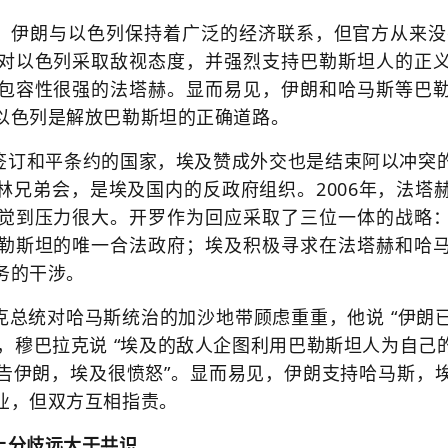
，伊朗与以色列保持着广泛的经济联系，但官方从来没有
对以色列采取敌视态度，并强烈支持巴勒斯坦人的正
包容性很强的法塔赫。显而易见，伊朗和哈马斯等巴
以色列是解放巴勒斯坦的正确道路。
签订和平条约的国家，埃及赞成外交也是结束阿以冲突
林兄弟会，是埃及国内的反政府组织。
2006年，法
觉到压力很大。开罗作为回应采取了三位一体的战略
勒斯坦的唯一合法政府；埃及积极寻求在法塔赫和哈
务的干涉。
克总统对哈马斯统治的加沙地带顾虑重重，他说 “伊朗
4月，穆巴拉克说 “埃及的敌人企图利用巴勒斯坦人为自
告伊朗，埃及很愤怒”。显而易见，伊朗支持哈马斯，
业，但双方互相指责。
场上分歧远大于共识