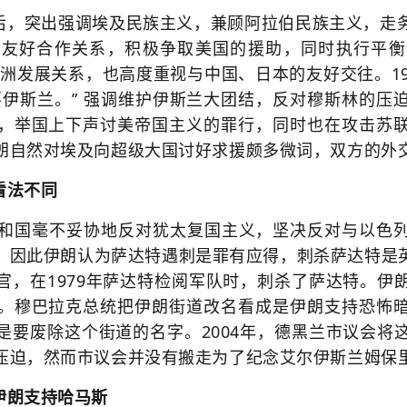
后，突出强调埃及民族主义，兼顾阿拉伯民族主义，走
的友好合作关系，积极争取美国的援助，同时执行平衡
欧洲发展关系，也高度重视与中国、日本的友好交往。19
要伊斯兰。” 强调维护伊斯兰大团结，反对穆斯林的压
，举国上下声讨美帝国主义的罪行，同时也在攻击苏
朗自然对埃及向超级大国讨好求援颇多微词，双方的外
看法不同
兰共和国毫不妥协地反对犹太复国主义，坚决反对与以色
，因此伊朗认为萨达特遇刺是罪有应得，刺杀萨达特是
官，在1979年萨达特检阅军队时，刺杀了萨达特。伊
。穆巴拉克总统把伊朗街道改名看成是伊朗支持恐怖
是要废除这个街道的名字。2004年，德黑兰市议会将
压迫，然而市议会并没有搬走为了纪念艾尔伊斯兰姆保
，伊朗支持哈马斯