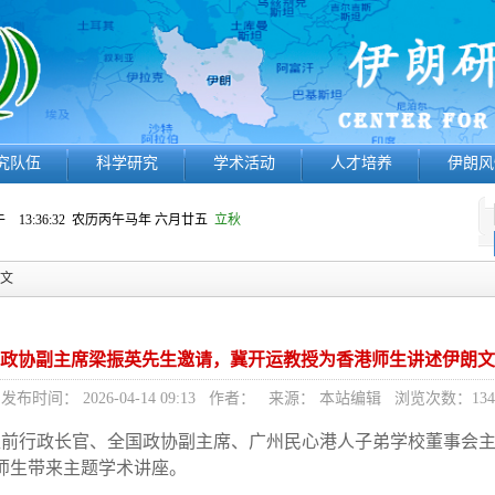
究队伍
科学研究
学术活动
人才培养
伊朗风
 13:36:32
农历丙午马年 六月廿五
立秋
正文
政协副主席梁振英先生邀请，冀开运教授为香港师生讲述伊朗文
发布时间： 2026-04-14 09:13 作者： 来源： 本站编辑 浏览次数：
134
港特区前行政长官、全国政协副主席、广州民心港人子弟学校董事会
师生带来主题学术讲座。