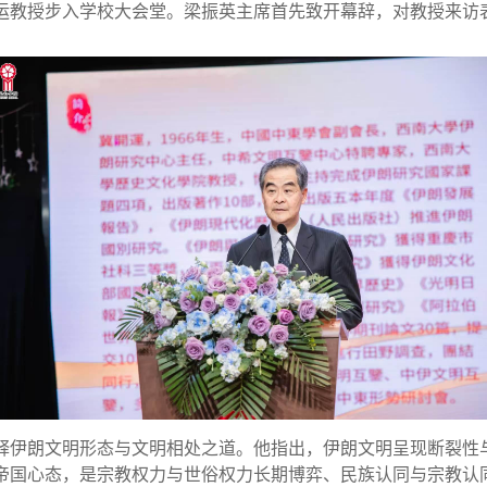
运教授步入学校大会堂。梁振英主席首先致开幕辞，对教授来访
。
释伊朗文明形态与文明相处之道。他指出，伊朗文明呈现断裂性
帝国心态，是宗教权力与世俗权力长期博弈、民族认同与宗教认