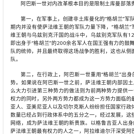
阿巴斯一世对内改革根本目的是限制土库曼部落
第一，在军事上，创建非土库曼化的“格胡兰”军
期内并没有使萨法维王朝的军队力量下降，“格胡兰”
维王朝与乌兹别克汗国的战斗中，乌兹别克军队有12
即出身于“格胡兰”的200余名军人在国王强有力的
队的统帅，并且最终取得这场战争的胜利，这也从侧面
队。
第二，在行政上，阿巴斯一世重用“格胡兰”出
势。如果说在阿巴斯一世之前，萨法维王朝内部因土
么大力引进第三种势力的做法则为前两种势力提供一
权力的同时，另外两方势力都成为这一方势力面临的最
亚人、亚美尼亚人以及切尔克斯人纷纷担任国家行政体
数量已经占到行政体系中的五分之一，经过发展，这些
网络，成为萨法维王朝的新贵族。以格鲁吉亚人出身的阿拉维
萨法维王朝最有权力的人之一，阿拉维迪尔汗深受阿巴