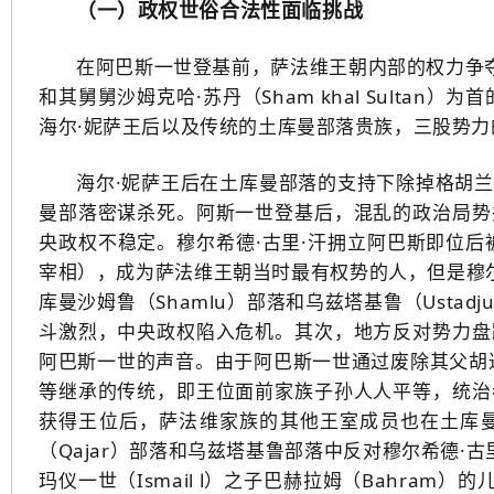
（一）政权世俗合法性面临挑战
在阿巴斯一世登基前，萨法维王朝内部的权力争夺已
和其舅舅沙姆克哈·苏丹（Sham khal Sultan
海尔·妮萨王后以及传统的土库曼部落贵族，三股势
海尔·妮萨王后在土库曼部落的支持下除掉格胡兰
曼部落密谋杀死。阿斯一世登基后，混乱的政治局势
央政权不稳定。穆尔希德·古里·汗拥立阿巴斯即位后被封
宰相），成为萨法维王朝当时最有权势的人，但是穆尔
库曼沙姆鲁（Shamlu）部落和乌兹塔基鲁（Ust
斗激烈，中央政权陷入危机。其次，地方反对势力盘
阿巴斯一世的声音。由于阿巴斯一世通过废除其父胡
等继承的传统，即王位面前家族子孙人人平等，统治
获得王位后，萨法维家族的其他王室成员也在土库
（Qajar）部落和乌兹塔基鲁部落中反对穆尔希德·
玛仪一世（Ismail Ⅰ）之子巴赫拉姆（Bahram