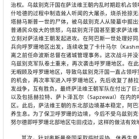
治权。乌兹别克汗国在萨法维王朝内乱时期趁机占领呼
什哈德的过程中制造耸人听闻的大屠杀，烧杀抢掠无
塔赫马斯普一世的尸体，被乌兹别克人从陵墓中掘出
普通民众极大的愤怒，乌兹别克汗国甚至要求萨法维
立刻对萨法维王朝发起进攻。在阿巴斯一世处理好同
兵向呼罗珊地区出发，连续收复了卡什马尔（Kashm
离之前任命波斯总督在诸城管理事务。这次战斗并没
乌兹别克军队卷土重来，再次袭击呼罗珊地区。在此后
无暇顾及呼罗珊地区，导致乌兹别克汗国一直占领呼罗
的机会，再次率军进入呼罗珊地区，先后收复了赫拉特
发战争，互有胜负，最终萨法维王朝军队在付出了巨大
以及包括赫拉特、萨卜泽瓦尔（Sapzewal）在内
区。此后，萨法维王朝的东北部边境基本稳定，阿巴
养生息。为了保卫呼罗珊的边境，今后不受乌兹别克
努尔德即呼罗珊北部地区屯田戍边，这样的做法有效
其次，针对奥斯曼帝国采取临时妥协、休养生息