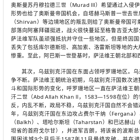
奥斯曼苏丹穆拉德三世（Murad Ⅲ）希望通过入
形势也给了奥斯曼帝国机会，自塔赫马斯普一世去世后
（Shirvan）等边境地区的叛乱则给了奥斯曼帝国
部落向阿塞拜疆挺进，战火很快蔓延至格鲁吉亚大部分
萨法维军队虽顽强抵抗并守住一些地区，但是终因国
丢失了包括库尔德斯坦、高加索、洛雷斯坦等地的大片
惨重。至此，阿巴斯一世登基时，萨法维王朝北部和
其次，乌兹别克汗国在东面占领呼罗珊地区。乌
争不断。萨法维王朝统治初期，乌兹别克汗国数次进犯
斗和国际形势的变化，呼罗珊地区一直在萨法维王朝
汗二世（Abd Allah Khan Ⅱ，1583—15
反，内乱不断，政局不稳，乌兹别克汗国自然不会错过
年，乌兹别克汗国在东边攻占费尔干纳（Fergana）
（Balkh）、塔哈尔斯坦（Taharstan）和巴达赫
坦省的首府戈尔甘），并进军吉朗，将该省的波斯总督
围困该城9个月后于1587年11月最终攻破，并在进入