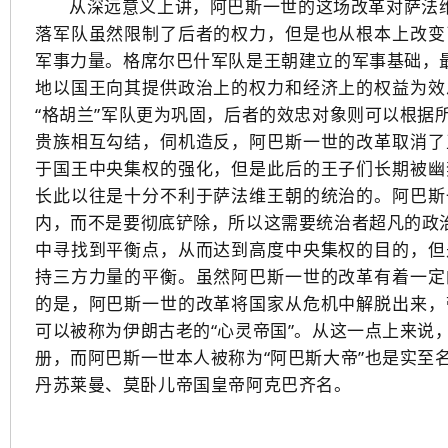
从深远意义上讲，阿巴斯一世的这场改革对萨法维
落军队虽然限制了后者的权力，但是也从根本上改变
军事力量。格席尔巴什军队是王朝建立的军事基础，最
地以国王向其提供政治上的权力和经济上的权益为效
“格胡兰”军队更为巩固，后者的效忠对象则可以根据
贵族相互勾结，伺机造反，阿巴斯一世的改革取消了
于国王中央集权的强化，但是此后的王子们长期被幽
长此以往是十分不利于萨法维王朝的统治的。阿巴斯
内，而不是要彻底铲除，所以这需要统治者超凡的政治
中寻找到平衡点，从而达到高度中央集权的目的，但
持三方力量的平衡。虽然阿巴斯一世的改革有着一定
的是，阿巴斯一世的改革将国家从危机中解脱出来，
可以被称为伊朗古老的“心灵帝国”。从这一点上来说
册，而阿巴斯一世本人被称为“阿巴斯大帝”也是实至
丹苏莱曼、莫卧儿帝国皇帝阿克巴齐名。