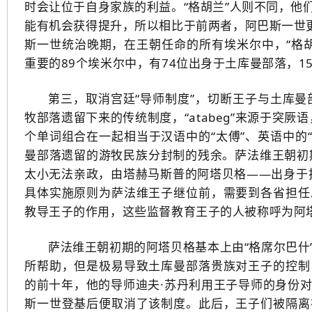
时会让位于自身家族的利益。“格胡兰”人则不同，他
能有机会获得提升，所以相比于前两者，阿巴斯一世更
斯一世统治晚期，在王朝任命的所有埃米尔中，“格胡
重要的89个埃米尔中，有74位出身于土库曼部落，15
第三，取消宫廷“导师制度”，切断王子与土库曼部
牧部落遗留下来的传统制度，“atabeg”来源于突厥语，
个单词组合在一起相当于汉语中的“太傅”、英语中的“
曼部落遗留的游牧民族分封制的残余。萨法维王朝初
太小无法亲政，由塔赫马斯普的阿塔贝格——出身于拉姆鲁
具体实施原则为萨法维王子继位前，需要到各省担任
教导王子的作用，这些监督教育王子的人被称呼为阿塔贝
萨法维王朝初期的阿塔贝格基本上由“格席尔巴什
所帮助，但是极易导致土库曼部落贵族对王子的控制
的前十年，他的导师迪夫·苏丹利用王子导师的身份
斯一世登基后便取消了该制度。此后，王子们被隔离