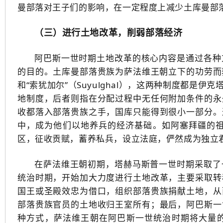
曼部落对王子们的影响，在一定程度上减少土库曼部
（三）进行土地改革，削弱部落经济
阿巴斯一世时期土地改革的核心内容是通过各种
的目的。土库曼部落贵族为萨法维王朝立下的功劳而获
和“索犹加尔”（Suyulghal），这两种制度都
地制度，后者则指在分配过程中无任何附加条件的永
收都落入部落贵族之手，国库只能得到很小一部分。
中，成为他们以地养兵的经济基础。如阿塞拜疆的祖尔
区，征收贡赋，蓄养私兵，设立法庭，俨然成为独立
在萨法维王朝初期，塔赫马斯普一世时期采取了
统治时期，开始加大力度进行土地改革，主要采取转
国王或圣殿效忠为借口，组织部落贵族捐献土地，从
部落贵族官员的土地收归王室所有；最后，阿巴斯一
种方式，萨法维王朝在阿巴斯一世统治时期将大量