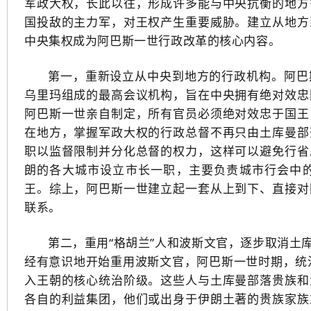
军政大权，长此以往，形成许多能与中央抗衡的地方
国投敌的主力军，对王权产生重要威胁。建立从地方
中央集权成为阿巴斯一世行政改革的核心内容。
第一，重新设立从中央到地方的行政机构。阿巴
乌里玛组成的最高会议机构，旨在中央拥有绝对效忠
阿巴斯一世亲自制定，所有官员必须绝对效忠于国王
在地方，掌握军政大权的行政总督不再只由土库曼部
职以监督限制并分化总督的权力，这样可以避免行省
朗的各大城市设立市长一职，主要负责城市行会中
王。综上，阿巴斯一世建立起一套从上到下、直接对
联系。
第二，重用“格胡兰”人和波斯文官，逐步取消土
经有意识地开始重用波斯文官，阿巴斯一世时期，统治
入王朝的核心统治阶级。这些人与土库曼部落贵族和
各自的利益集团，他们或出身于伊朗土著的贵族家族