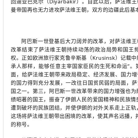
回迪亚巴克尔（Diyarbakir）。自此以后，萨
曼帝国再也无力进攻萨法维王朝，双方的边疆此后基
阿巴斯一世登基后大刀阔斧的改革，对萨法维王
改革结束了萨法维王朝持续动荡的政治局势和国王
权。正如欧洲旅行家克鲁辛斯基（Krusinsk）记
承人那样，能够任意主宰国家臣民的生死和命运”。
面，给萨法维王朝带来政局稳定、经济发展、国力增
的国力得到充分发展，一改往日国贫民弱的局面，萨
国之一。第三，阿巴斯一世改革带来的国力增强也为
绩昭著的国王，振奋了伊朗人民的爱国精神和民族情感
遭到破坏的民族团结，并使伊朗的对外关系走上正轨
这场将萨法维王朝带出困境的改革，使其声名远播，并
的称号。