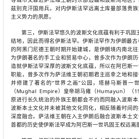
兹别克汗国用兵。对内伊斯法罕远离土库曼部落贵族
主义势力的夙愿。
第三，伊斯法罕悠久的波斯文化底蕴有利于巩固王
结地，因此而得名伊斯法罕。伊斯法罕作为伊朗最古
的阿黑门尼德王朝时期开始建城，是伊朗境内南北往
为伊朗著名的手工业和贸易中心，曾多次作为伊朗历
造就伊斯法罕深厚的波斯文化底蕴，所以在阿巴斯一
职能，曾多次作为萨法维王朝初期君主巡幸之地和接
并修建了著名的“世界之画”公园，塔赫马斯普一
（Mughal Empire）皇帝胡马雍（Humayun
原进行长久统治的外族王朝都会不约而同融入波斯本
波斯本土文化并未被其他文化同化，相反随着时间的
深度融合。萨法维王朝在入主伊朗后融合波斯本土文
首都的历史使伊斯法罕成为阿巴斯一世巩固王权远离