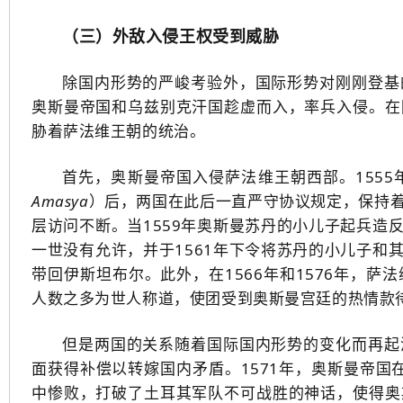
（三）外敌入侵王权受到威胁
除国内形势的严峻考验外，国际形势对刚刚登基
奥斯曼帝国和乌兹别克汗国趁虚而入，率兵入侵。在
胁着萨法维王朝的统治。
首先，奥斯曼帝国入侵萨法维王朝西部。155
Amasya
）后，两国在此后一直严守协议规定，保持
层访问不断。当1559年奥斯曼苏丹的小儿子起兵造
一世没有允许，并于1561年下令将苏丹的小儿子和
带回伊斯坦布尔。此外，在1566年和1576年，
人数之多为世人称道，使团受到奥斯曼宫廷的热情款
但是两国的关系随着国际国内形势的变化而再起
面获得补偿以转嫁国内矛盾。1571年，奥斯曼帝国在与西方
中惨败，打破了土耳其军队不可战胜的神话，使得奥