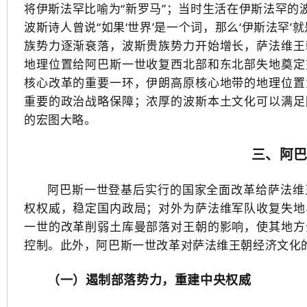
将伊斯法罕比喻为“新罗马”；当时生活在伊斯法罕的
波斯诗人曾说“如果‘世界’是一个词，那么‘伊斯法罕
族势力逐渐衰落，波斯贵族势力开始增长，萨法维王
地理位置给阿巴斯一世收复西北部和东北部失地奠定
核心改革的重要一环，伊朗高原核心地带的地理位置
重要的政治战略保障；浓厚的波斯本土文化可以满足
的宏图大略。
三、阿
阿巴斯一世登基后实行的国家全面改革给萨法维
权权威，稳定国内政局；对外为萨法维军队收复失地
一世的改革削弱土库曼部落对王朝的影响，使其地方
控制。此外，阿巴斯一世改革对萨法维王朝经济文化
（一）遏制部落势力，重建中央权威