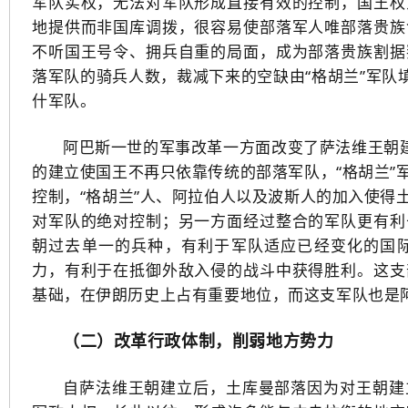
军队实权，无法对军队形成直接有效的控制，国王权
地提供而非国库调拨，很容易使部落军人唯部落贵族
不听国王号令、拥兵自重的局面，成为部落贵族割据
落军队的骑兵人数，裁减下来的空缺由“格胡兰”军队
什军队。
阿巴斯一世的军事改革一方面改变了萨法维王朝建
的建立使国王不再只依靠传统的部落军队，“格胡兰”
控制，“格胡兰”人、阿拉伯人以及波斯人的加入使得
对军队的绝对控制；另一方面经过整合的军队更有利
朝过去单一的兵种，有利于军队适应已经变化的国
力，有利于在抵御外敌入侵的战斗中获得胜利。这支
基础，在伊朗历史上占有重要地位，而这支军队也是
（二）改革行政体制，削弱地方势力
自萨法维王朝建立后，土库曼部落因为对王朝建