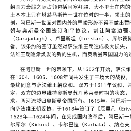
朝国力衰弱之际占领包括阿塞拜疆、大不里士在内的
土基本上只有塔赫马斯普一世在位时的一半，领土的
创。阿巴斯一世面对国内外的严峻形势不得不做出暂时
朝与奥斯曼帝国签订和平协议，割让阿塞边疆、卡拉
（Qarajadagh）、卢里斯坦（Luristan）、库
省。该条约的签订虽然对萨法维王朝造成极大损失，
法维王朝逐渐焕发的新的生机，而奥斯曼帝国国力的
在阿巴斯一世的带领下，从1602年开始，萨法
在1604、1605、1608年间共发生了三场大的
最终同意与萨法维王朝议和。双方于1611年议和，
定，双方的边界维持奥斯曼苏丹苏莱曼时期的状态，
求，两河流域归奥斯曼帝国所有。1615年，阿巴斯
向萨法维王朝妥协，于1618年签订了《厄里凡（Er
1623年—1624年间，在完成国内改革后，阿巴
尔库尔（Kirkuk）、卡尔巴拉（Karbala）、纳杰