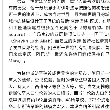
第四，伊斯法罕是阿巴斯一世个人最喜欢的城市
有的感受，他十分乐忠于将伊斯法罕按照他的构想建
斯一世的建设下，成为当时世界上最为举世瞩目的城
城市的格局设计基于传统的波斯“查赫巴格”模式，在
和工匠陆续建成很多至今还闻名于世的建筑物。例如，长
Square），广场南边的双层拱顶清真寺——国王清真
（Shaykh Luth Allah）而建立的谢赫·鲁特福拉清真
了发展首都的经济，阿巴斯一世将拥有经济头脑、善
们来此定居，阿巴斯一世还允许他们继续保持自己的基
Mary）。
为将伊斯法罕建设成世界性的大都市，阿巴斯一
商人的信仰。史书记载，当时的伊斯法罕各国人齐聚
人、犹太人、西班牙人等各色人等，成了当之无愧的国
伊斯法罕人口与伦敦的人口相当，而当时伦敦人口约为
法罕城拥有约162座清真寺、48所学校、273个
务。伊斯法罕城的规模之宏大、建设之精美引起过往世人的无