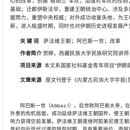
心的改革，创建“格胡兰”军队，加强对军队的控
基础；迁都伊斯法罕，重建王朝统治中心。涉及多
据势力，重塑中央权威；对外成功收复失地，为王
新，进入极盛时期，同时也对伊朗历史进程发展产
关 键 词
萨法维王朝；阿巴斯一世；改革
贺婷，西藏民族大学民族研究院讲师
作者简介
项目来源
本文系
国家社科基金青年项目“伊朗
文章来源
原文刊登于
《
内蒙古民族大学学报(
阿巴斯一世（Abbas Ⅰ），后世称阿巴斯大
外患的危机局面，成功延续萨法维王朝国祚，使王朝
响力获得空前发展。萨法维王朝是继阿契美尼德王朝
世纪向近现代过渡的转型时期，具有重要地位，而阿