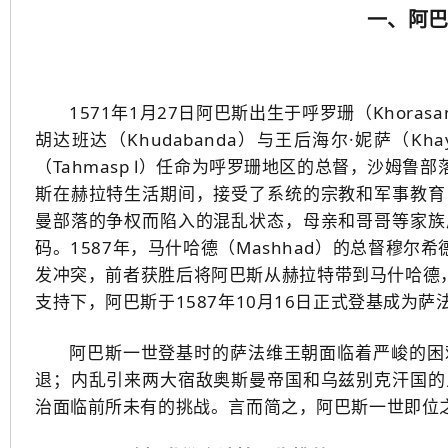
一、阿
1571年1月27日阿巴斯出生于呼罗珊（Khora
胡达班达（Khudabanda）与王后海尔·妮萨（Kh
（Tahmasp Ⅰ）任命为呼罗珊地区的总督，沙姆鲁部落的
斯在赫拉特生活期间，接受了系统的宗教和军事教育
曼部落的争权而陷入的混乱状态，母亲和哥哥等家族
码。1587年，马什哈德（Mashhad）的总督穆尔希德·
发冲突，前者获胜后将阿巴斯从赫拉特带到马什哈德，
支持下，阿巴斯于1587年10月16日正式登基成为
阿巴斯一世登基时的萨法维王朝面临着严峻的困
退；内乱引来两大宿敌奥斯曼帝国和乌兹别克汗国的
治面临前所未有的挑战。言而简之，阿巴斯一世即位