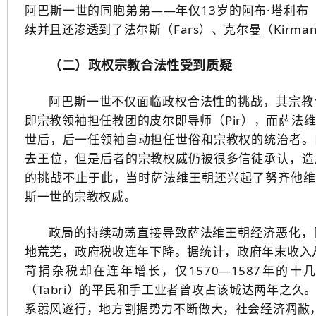
阿巴斯一世的同胞弟弟——年仅13岁的阿布·塔利布（
续并且还渗透到了法尔斯（Fars）、克尔曼（Kirma
（二）政权宗教合法性受到质疑
阿巴斯一世不仅面临政权合法性的挑战，其宗教
即宗教领袖担任教团的皮尔即导师（Pir），而萨法
世后，后一任领袖自动担任世俗和宗教权的统治者。
去王位，但是后者的宗教权威仍被很多信徒承认，造
的挑战不止于此，当时萨法维王朝还兴起了努齐他维（
斯一世的宗教权威。
政局的持续动荡直接导致萨法维王朝经济恶化，
地荒芜，政府税收连年下降。据统计，政府年末收入从1
苛捐杂税却在连年增长，仅1570—1587年的
（Tabri）的平民和手工业者曾攻占该城达两年之
系嚣风遂行，地方割据势力不断做大，社会经济凋敝