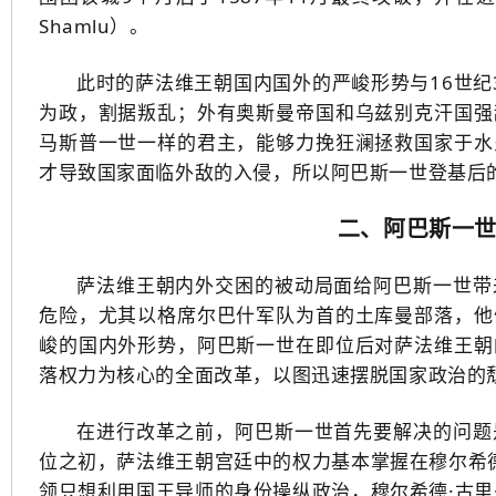
Shamlu）。
此时的萨法维王朝国内国外的严峻形势与16世纪
为政，割据叛乱；外有奥斯曼帝国和乌兹别克汗国强
马斯普一世一样的君主，能够力挽狂澜拯救国家于水
才导致国家面临外敌的入侵，所以阿巴斯一世登基后
二、阿巴斯一
萨法维王朝内外交困的被动局面给阿巴斯一世带
危险，尤其以格席尔巴什军队为首的土库曼部落，他
峻的国内外形势，阿巴斯一世在即位后对萨法维王朝
落权力为核心的全面改革，以图迅速摆脱国家政治的
在进行改革之前，阿巴斯一世首先要解决的问题
位之初，萨法维王朝宫廷中的权力基本掌握在穆尔希德
领只想利用国王导师的身份操纵政治，穆尔希德·古里