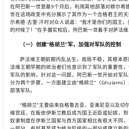
在阿巴斯一世登基9个月后，利用其他部落对穆尔希德
世在这场政变中充分展示了其作为一个合格君王的天
尔希德·古里·汗时对众人说道：“我才是你们的国王
的时候了！”在手握实权后，阿巴斯一世着手对萨法
（一）创建“格胡兰”军，加强对军队的控制
萨法维王朝前期内乱丛生，政局不稳，其根本原
法维王朝早期的统治者们也意识到了军队的重要性，
军队的影响，针对这一问题，阿巴斯一世开始对军队
分为两个步骤，一方面建立由“格胡兰”（Ghula
部落军队。
“格胡兰”主要由来自格鲁吉亚、亚美尼亚以及切
维宫廷，在皈依伊斯兰教后成为国王近臣或妃嫔，到
奴隶制度在伊斯兰国家与西方国家相比有很大不同，
一部分，有时甚至成为统治阶级的一部分或建立新的