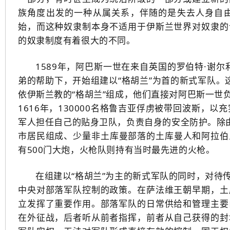
族角度出发的一种从属关系，伴随的是失去人身自
始，而这种奴隶制本身不适用于伊斯兰世界对奴隶的
的奴隶制度有着很大的不同。
1589年，阿巴斯一世在来自英国的罗伯特·谢尔利（Rob
弟的帮助下，开始组建以“格胡兰”为首的新式军队。
依伊斯兰教的“格胡兰”组成，他们直接对阿巴斯一世
1616年，130000名格鲁吉亚俘虏被带回波斯，以
军人担任自己的贴身卫队，负责自身的安全防护。除由
市居民组成、少量非土库曼部落的土库曼人和阿拉伯人
有500门大炮，火枪队则持有当时最先进的火枪。
在组建以“格胡兰”为主的新式军队的同时，对待
中央对部落军队控制的政策。在萨法维王朝早期，土
立发挥了重要作用。部落军队的日常供给和管理主要
在外征战，后者听从前者指挥，前者从自己获得的封