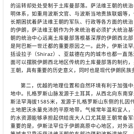
的运转却处处受制于土库曼部落。萨法维王朝的统治
明体系，如重用波斯文官、与波斯当地贵族联姻等，
长期困扰着萨法维王朝的军队、行政等各方面的统治
的伊朗，萨法维王朝作为外来统治者必须扩大统治基
朝的统治中心远离土库曼部落根基深厚的伊朗西北部
是阿巴斯一世迁都的重要原因之一。此外，伊斯法罕
括设拉子（Shiraz）、亚兹德在内的城市也都一
面可以摆脱伊朗西北地区传统的土库曼部落的制约，
王朝，具有重要的历史意义，同时也是现代伊朗民族
第二，优越的地理位置和自然环境有利于加强中央
地中。扎格罗斯山脉发源于土耳其，从西北向东南穿
斯法罕海拔1585米，发源于扎格罗斯山东侧的扎因代河
土地肥沃水量充沛的平原地带。气候常年温和宜人，
的水资源能够承担起供给庞大人口尤其是王朝常备军
重要的是，伊斯法罕位于伊朗高原中心地区，对外远
等城市又靠近萨法维王朝的东部边疆和波斯湾地区，