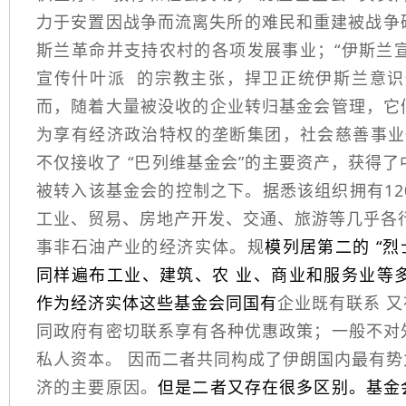
力于安置因战争而流离失所的难民和重建被战争破
斯兰革命并支持农村的各项发展事业；“伊斯兰宣传
宣传
什叶派
的宗教主张，捍卫正统伊斯兰意识
而，随着大量被没收的企业转归基金会管理，它
为享有经济政治特权的垄断集团，社会慈善事业仅
不仅接收了 “巴列维基金会”的主要资产，获得
被转入该基金会的控制之下。据悉该组织拥有12
工业、贸易、房地产开发、交通、旅游等几乎各行
事非石油产业的经济实体。规
模列居第二的 “烈
同样遍布工业、建筑、农 业、商业和服务业等
作为经济实体这些基金会同国有
企业既有联系 
同政府有密切联系享有各种优惠政策；一般不对
私人资本。 因而二者共同构成了伊朗国内最有
济的主要原因。
但是二者又存在很多区别。基金