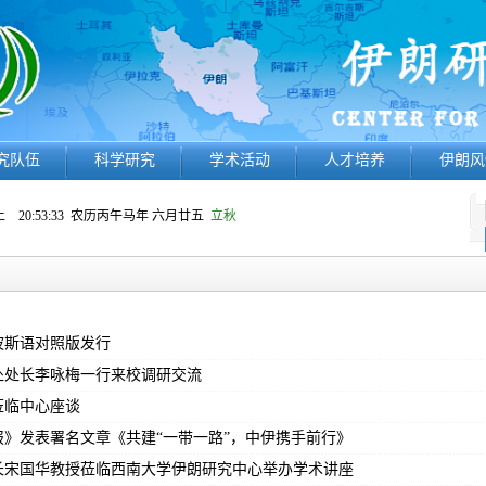
究队伍
科学研究
学术活动
人才培养
伊朗风
 20:53:33
农历丙午马年 六月廿五
立秋
波斯语对照版发行
处处长李咏梅一行来校调研交流
莅临中心座谈
》发表署名文章《共建“一带一路”，中伊携手前行》
长宋国华教授莅临西南大学伊朗研究中心举办学术讲座