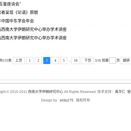
互鉴座谈会”
读者呈现《论语》原貌
4年中国中东学会年会
临西南大学伊朗研究中心举办学术讲座
临西南大学伊朗研究中心举办学术讲座
...
共155条
上页
1
2
3
4
5
16
下页
3/16
到第
页
跳转
ight © 2010-2011
西南大学伊朗研究中心
All Rights Reserved. 技术支持：
禹华仁
管
Design by
xintu275
版权所有