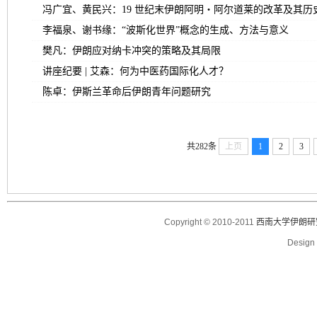
冯广宜、黄民兴：19 世纪末伊朗阿明・阿尔道莱的改革及其历
李福泉、谢书缘：“波斯化世界”概念的生成、方法与意义
樊凡：伊朗应对纳卡冲突的策略及其局限
讲座纪要 | 艾森：何为中医药国际化人才？
陈卓：伊斯兰革命后伊朗青年问题研究
共282条
上页
1
2
3
Copyright © 2010-2011
西南大学伊朗研
Desig