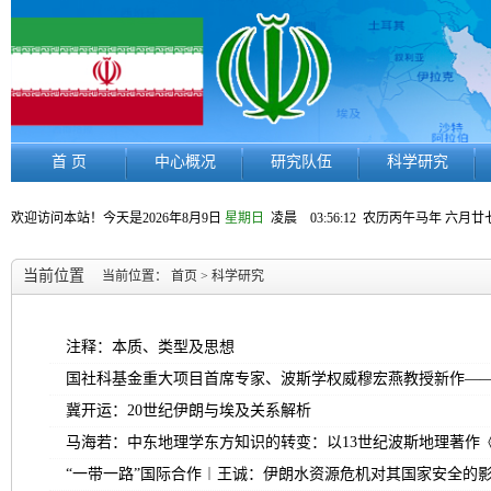
首 页
中心概况
研究队伍
科学研究
欢迎访问本站！今天是
2026年8月9日
星期日
凌晨 03:56:12
农历丙午马年 六月廿
当前位置
当前位置：
首页
>
科学研究
注释：本质、类型及思想
国社科基金重大项目首席专家、波斯学权威穆宏燕教授新作—
冀开运：20世纪伊朗与埃及关系解析
马海若：中东地理学东方知识的转变：以13世纪波斯地理著作
“一带一路”国际合作︱王诚：伊朗水资源危机对其国家安全的