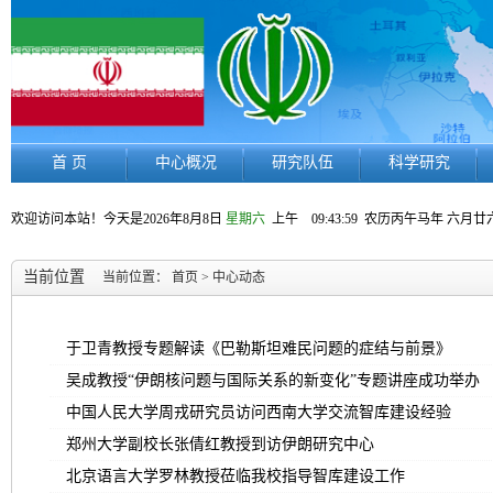
首 页
中心概况
研究队伍
科学研究
欢迎访问本站！今天是
2026年8月8日
星期六
上午 09:44:00
农历丙午马年 六月廿
当前位置
当前位置：
首页
>
中心动态
于卫青教授专题解读《巴勒斯坦难⺠问题的症结与前景》
吴成教授“伊朗核问题与国际关系的新变化”专题讲座成功举办
中国人民大学周戎研究员访问西南大学交流智库建设经验
郑州大学副校长张倩红教授到访伊朗研究中心
北京语言大学罗林教授莅临我校指导智库建设工作