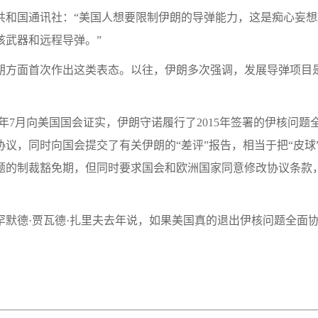
共和国通讯社：“美国人想要限制伊朗的导弹能力，这是痴心妄
核武器和远程导弹。”
朗方面首次作出这类表态。以往，伊朗多次强调，发展导弹项目
年7月向美国国会证实，伊朗守诺履行了2015年签署的伊核问题
议，同时向国会提交了有关伊朗的“差评”报告，相当于把“皮球
题的制裁豁免期，但同时要求国会和欧洲国家同意修改协议条款
罕默德·贾瓦德·扎里夫去年说，如果美国真的退出伊核问题全面