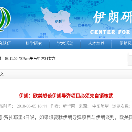
究队伍
科学研究
学术活动
人才培养
伊朗风
 03:12:00
农历丙午马年 六月廿六
正文
伊朗：欧美想谈伊朗导弹项目必须先自销核武
布时间： 2018-03-05 18:44 作者：新华网 来源： 中东瞭望 浏览次数
德·贾扎耶里3日说，如果想要就伊朗导弹项目与伊朗谈判，欧美