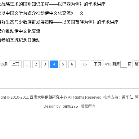
大战略需求的国别知识工程——以巴西为例》的学术讲座
《以中国文学为媒介推动伊中文化交流》一文
族群生态与少数族群发展策略——以美国苗族为例》的学术讲座
媒介推动伊中文化交流
请参加圣城纪念日活动
...
55条
上页
1
2
3
4
5
6
16
下页
4/16
到第
页
跳
ight © 2010-2011
西南大学伊朗研究中心
All Rights Reserved. 技术支持：
禹华仁
管
Design by
xintu275
版权所有