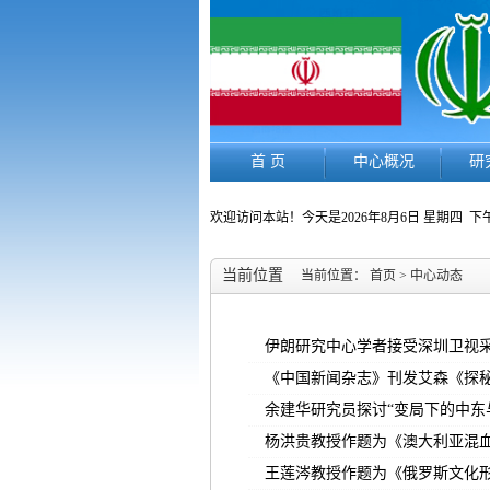
首 页
中心概况
研
欢迎访问本站！今天是
2026年8月6日 星期四
下午
当前位置
当前位置：
首页
>
中心动态
伊朗研究中心学者接受深圳卫视
《中国新闻杂志》刊发艾森《探
余建华研究员探讨“变局下的中东
杨洪贵教授作题为《澳大利亚混
王莲涔教授作题为《俄罗斯文化