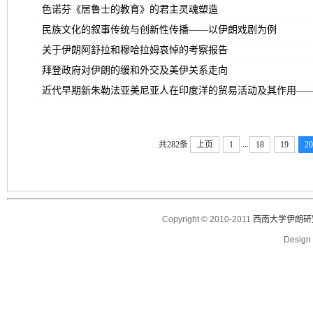
色诺芬《居鲁士的教育》的君主灵魂塑造
民族文化的叙事传统与创新性传播——以伊朗戏剧为例
关于伊朗阿舒拉和穆哈拉姆哀悼的考察报告
拜登政府对伊朗的缓和外交及美伊关系走向
近代早期新朱勒法亚美尼亚人在印度洋的贸易活动及其作用—
...
共282条
上页
1
18
19
20
Copyright © 2010-2011
西南大学伊朗研
Desig