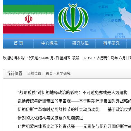
首 页
中心概况
研究队伍
科学研究
欢迎访问本站！今天是
2026年8月7日 星期五
凌晨 02:35:07
农历丙午马年 六月廿
当前位置
当前位置：
首页
>
科学研究
“战略孤独”对伊朗地缘政治的影响：不可避免亦或是人为建构
凯扬传统与萨珊帝国的宇宙观——基于晚期萨珊帝国对外战略的考
伊朗伊斯兰革命时期阿舒拉节的社会动员功能——基于政治仪
伊朗的文化结构与民族复兴思潮演进
14世纪蒙古体系变动下的青花瓷——元青花与伊利汗国伊斯兰