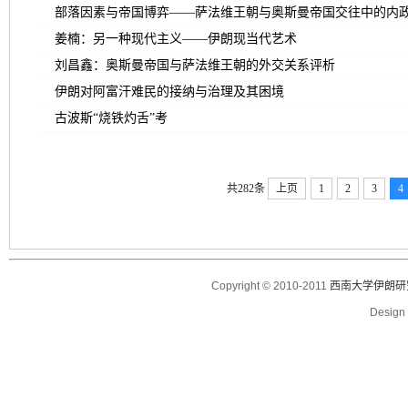
部落因素与帝国博弈——萨法维王朝与奥斯曼帝国交往中的内
姜楠：另一种现代主义——伊朗现当代艺术
刘昌鑫：奥斯曼帝国与萨法维王朝的外交关系评析
伊朗对阿富汗难民的接纳与治理及其困境
古波斯“烧铁灼舌”考
共282条
上页
1
2
3
4
Copyright © 2010-2011
西南大学伊朗研
Desig