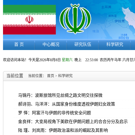
首 页
中心概况
研究队伍
科学研究
欢迎访问本站！今天是
2026年8月8日
星期六
晚上 22:53:01
农历丙午马年 六月廿
当前位置
当前位置：
首页
>
科学研究
马锦丹：波斯旅馆所见丝绸之路文明交往探微
郝诗羽、马洋洋：从国家身份维度透视伊朗妇女政策
罗 怿：阿富汗与伊朗的非传统安全问题
金良祥：大变局视角下美欧在伊朗问题上的合合分分及启示
陆 瑾、刘岚雨：伊朗政治温和派的崛起及其影响